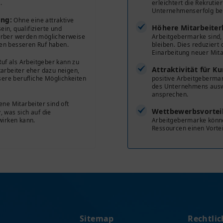
.
erleichtert die Rekrutie
Unternehmenserfolg be
ung:
Ohne eine attraktive
Höhere Mitarbeiter
in, qualifizierte und
werber werden möglicherweise
Arbeitgebermarke sind,
en besseren Ruf haben.
bleiben. Dies reduziert 
Einarbeitung neuer Mita
Ruf als Arbeitgeber kann zu
Attraktivität für K
tarbeiter eher dazu neigen,
ere berufliche Möglichkeiten
positive Arbeitgeberma
des Unternehmens ausw
ansprechen.
ne Mitarbeiter sind oft
Wettbewerbsvorteil
, was sich auf die
irken kann.
Arbeitgebermarke könn
Ressourcen einen Vortei
Sitemap
Rechtlic