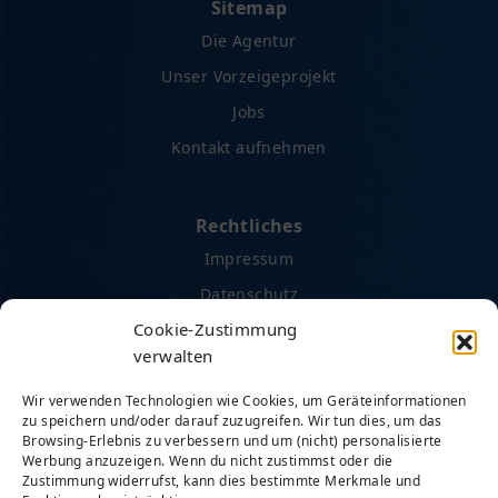
Sitemap
Die Agentur
Unser Vorzeigeprojekt
Jobs
Kontakt aufnehmen
Rechtliches
Impressum
Datenschutz
Cookie-Zustimmung
AGB
verwalten
Cookie-Richtlinie (EU)
Wir verwenden Technologien wie Cookies, um Geräteinformationen
zu speichern und/oder darauf zuzugreifen. Wir tun dies, um das
Browsing-Erlebnis zu verbessern und um (nicht) personalisierte
Social Media
Werbung anzuzeigen. Wenn du nicht zustimmst oder die
Facebook
Zustimmung widerrufst, kann dies bestimmte Merkmale und