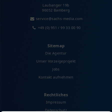
Laubanger 19b
96052 Bamberg
service@sachs-media.com
+49 (0) 951 / 99 33 00 90
Sitemap
Die Agentur
Unser Vorzeigeprojekt
Jobs
Kontakt aufnehmen
Rechtliches
Impressum
Datenschutz