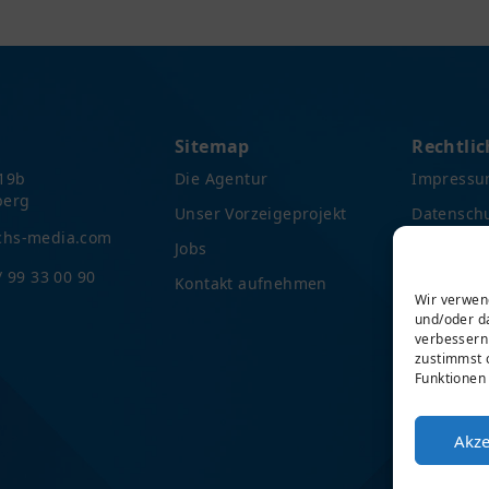
Sitemap
Rechtlic
19b
Die Agentur
Impress
berg
Unser Vorzeigeprojekt
Datensch
chs-media.com
Jobs
AGB
/ 99 33 00 90
Kontakt aufnehmen
Cookie-Ric
Wir verwen
und/oder da
verbessern
zustimmst 
Funktionen 
Akze