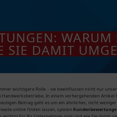
UNGEN: WARUM S
E SIE DAMIT UMG
 immer wichtigere Rolle – sie beeinflussen nicht nur un
ch Handwerksbetriebe. In einem vorhergehenden Artikel h
eutigen Beitrag geht es um ein ähnliches, nicht weni
rweile online finden lassen, spielen
Kundenbewertungen 
chtig für Ihr Unternehmen sind und wie Sie damit umge