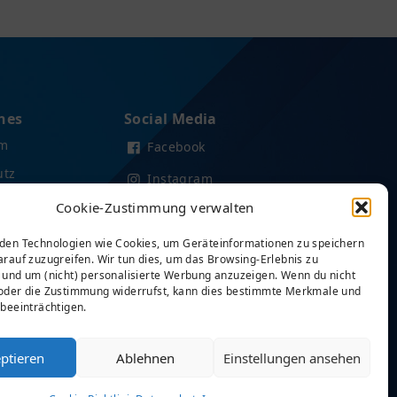
hes
Social Media
um
Facebook
utz
Instagram
Cookie-Zustimmung verwalten
LinkedIn
htlinie (EU)
Unser Podcast auf Spotify
den Technologien wie Cookies, um Geräteinformationen zu speichern
rauf zuzugreifen. Wir tun dies, um das Browsing-Erlebnis zu
Unser Podcast bei iTunes
 und um (nicht) personalisierte Werbung anzuzeigen. Wenn du nicht
oder die Zustimmung widerrufst, kann dies bestimmte Merkmale und
Unser Youtube Kanal
beeinträchtigen.
ptieren
Ablehnen
Einstellungen ansehen