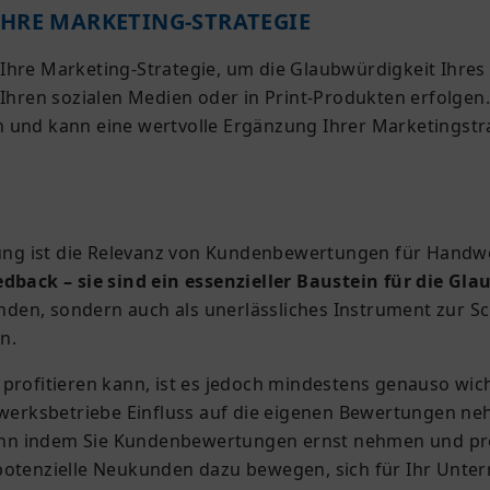
HRE MARKETING-STRATEGIE
Ihre Marketing-Strategie, um die Glaubwürdigkeit Ihre
n Ihren sozialen Medien oder in Print-Produkten erfolge
 und kann eine wertvolle Ergänzung Ihrer Marketingstra
erung ist die Relevanz von Kundenbewertungen für Handw
back – sie sind ein essenzieller Baustein für die Gl
 Kunden, sondern auch als unerlässliches Instrument zur
en.
fitieren kann, ist es jedoch mindestens genauso wich
erksbetriebe Einfluss auf die eigenen Bewertungen neh
 Denn indem Sie Kundenbewertungen ernst nehmen und pro
 potenzielle Neukunden dazu bewegen, sich für Ihr Unte