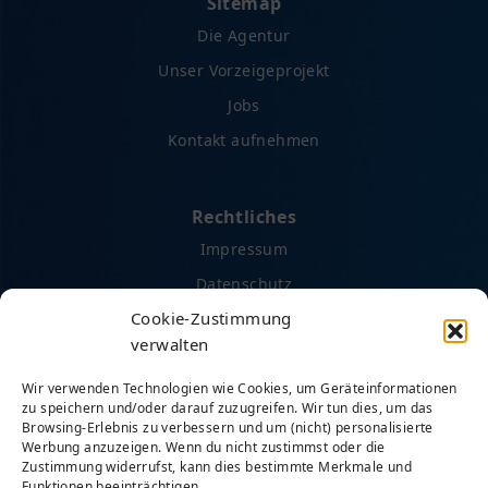
Sitemap
Die Agentur
Unser Vorzeigeprojekt
Jobs
Kontakt aufnehmen
Rechtliches
Impressum
Datenschutz
Cookie-Zustimmung
AGB
verwalten
Cookie-Richtlinie (EU)
Wir verwenden Technologien wie Cookies, um Geräteinformationen
zu speichern und/oder darauf zuzugreifen. Wir tun dies, um das
Browsing-Erlebnis zu verbessern und um (nicht) personalisierte
Social Media
Werbung anzuzeigen. Wenn du nicht zustimmst oder die
Facebook
Zustimmung widerrufst, kann dies bestimmte Merkmale und
Funktionen beeinträchtigen.