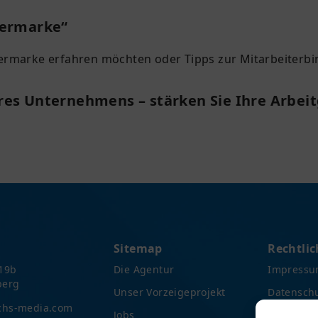
bermarke“
ermarke erfahren möchten oder Tipps zur Mitarbeiterb
hres Unternehmens – stärken Sie Ihre Arbe
Sitemap
Rechtlic
19b
Die Agentur
Impress
berg
Unser Vorzeigeprojekt
Datensch
chs-media.com
Jobs
AGB