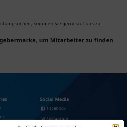
indung suchen, kommen Sie gerne auf uns zu!
itgebermarke, um Mitarbeiter zu finden
hes
Social Media
um
Facebook
utz
Instagram