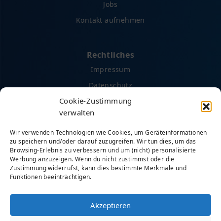
Jobs
Kontakt aufnehmen
Rechtliches
Impressum
Datenschutz
Cookie-Zustimmung
AGB
verwalten
Cookie-Richtlinie (EU)
Wir verwenden Technologien wie Cookies, um Geräteinformationen
zu speichern und/oder darauf zuzugreifen. Wir tun dies, um das
Browsing-Erlebnis zu verbessern und um (nicht) personalisierte
Social Media
Werbung anzuzeigen. Wenn du nicht zustimmst oder die
Facebook
Zustimmung widerrufst, kann dies bestimmte Merkmale und
Funktionen beeinträchtigen.
Instagram
LinkedIn
Akzeptieren
Unser Podcast auf Spotify